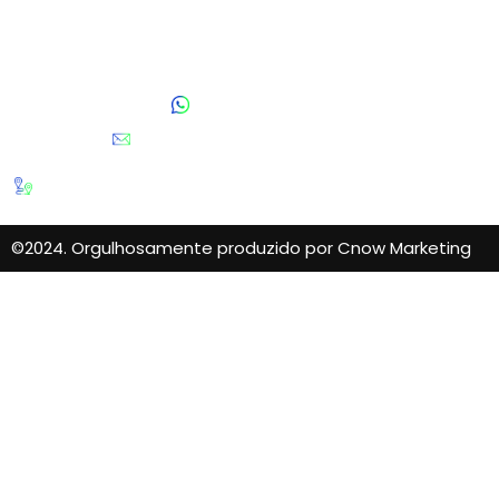
Fale Conosco
(11) 95808-5981
contato@blackcomex.com.br
Av. Engenheiro Luís Carlos Berrini, 1748 - Conjunto 1710
- Cidade Monções, São Paulo - SP, 04571-000
©2024. Orgulhosamente produzido por Cnow Marketing