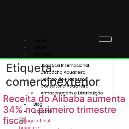
Home
Sobre
Serviços
Etiqueta:
Logística Internacional
Despacho Aduaneiro
comercioexterior
Gestão de Processos
Consultoria Aduaneira
Armazenagem e Distribuição
Receita do Alibaba aumenta
Blog
34% no primeiro trimestre
Contato
fiscal