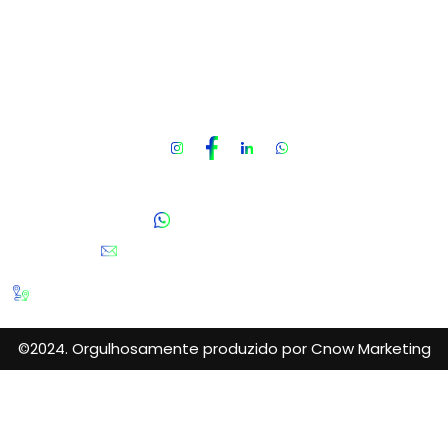
Gestão de Processos
Consultoria Tributária
Armazenagem e Distribuição
Contato
Fale Conosco
(11) 95808-5981
contato@blackcomex.com.br
Av. Engenheiro Luís Carlos Berrini, 1748 - Conjunto 1710
- Cidade Monções, São Paulo - SP, 04571-000
©2024. Orgulhosamente produzido por Cnow Marketing