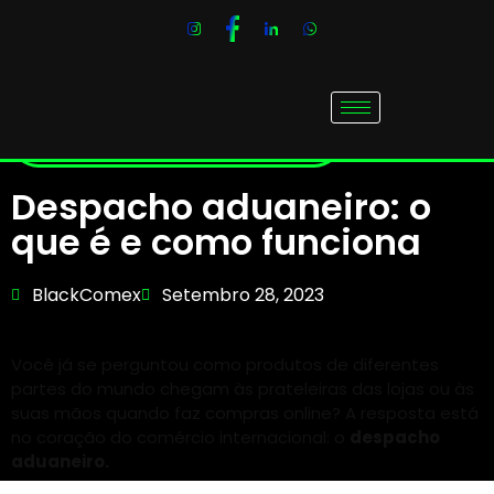
Despacho aduaneiro: o
que é e como funciona
BlackComex
Setembro 28, 2023
Você já se perguntou como produtos de diferentes
partes do mundo chegam às prateleiras das lojas ou às
suas mãos quando faz compras online? A resposta está
no coração do comércio internacional: o
despacho
aduaneiro.