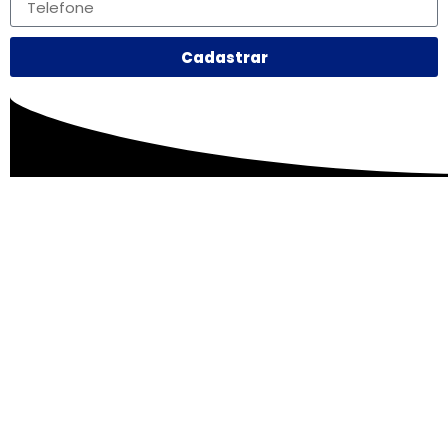
Cadastrar
Excelência em Operações Logísticas e Despacho
Aduaneiro.
Nossos Serviços:
Logística Internacional
Despacho Aduaneiro