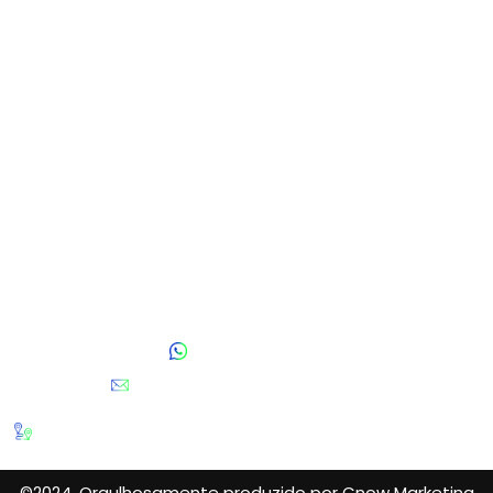
Logística Internacional
Despacho Aduaneiro
Gestão de Processos
Consultoria Tributária
Armazenagem e Distribuição
Contato
Fale Conosco
(11) 95808-5981
contato@blackcomex.com.br
Av. Engenheiro Luís Carlos Berrini, 1748 - Conjunto 1710
- Cidade Monções, São Paulo - SP, 04571-000
©2024. Orgulhosamente produzido por Cnow Marketing