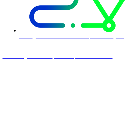
Av. Engenheiro Luís Carlos Berrini, 1748 - Conjunto
1710 - Cidade Monções, São Paulo - SP, 04571-000
©2024. Orgulhosamente produzido por Cnow Marketing