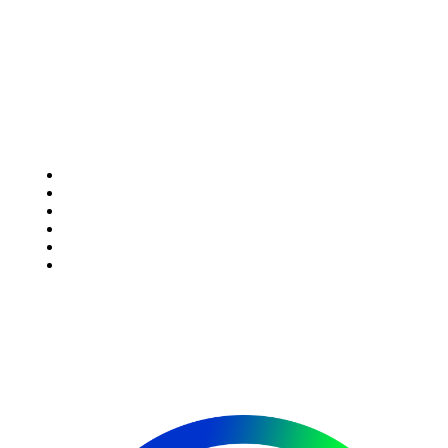
Excelência em Operações Logísticas e Despacho Aduaneiro.
Nossos Serviços:
Menu
Logística Internacional
Despacho Aduaneiro
Gestão de Processos
Consultoria Tributária
Armazenagem e Distribuição
Contato
Fale Conosco