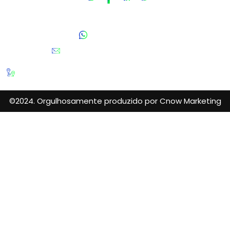
Fale Conosco
(11) 95808-5981
contato@blackcomex.com.br
Av. Engenheiro Luís Carlos Berrini, 1748 - Conjunto 1710
- Cidade Monções, São Paulo - SP, 04571-000
©2024. Orgulhosamente produzido por Cnow Marketing