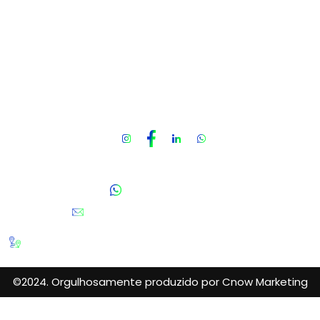
Despacho Aduaneiro
Gestão de Processos
Consultoria Tributária
Armazenagem e Distribuição
Contato
Fale Conosco
(11) 95808-5981
contato@blackcomex.com.br
Av. Engenheiro Luís Carlos Berrini, 1748 - Conjunto 1710
- Cidade Monções, São Paulo - SP, 04571-000
©2024. Orgulhosamente produzido por Cnow Marketing