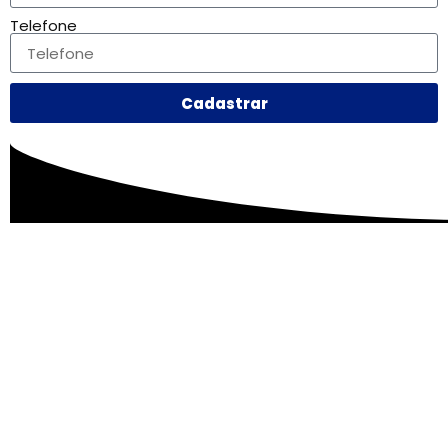
Telefone
Cadastrar
Excelência em Operações Logísticas e Despacho
Aduaneiro.
Nossos Serviços:
Logística Internacional